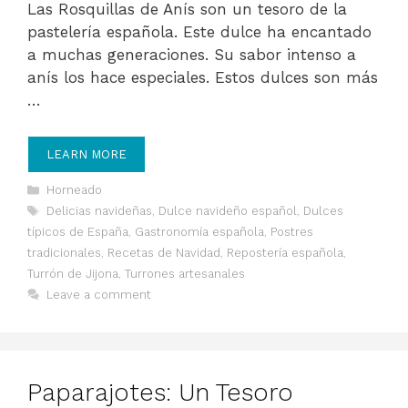
Las Rosquillas de Anís son un tesoro de la
pastelería española. Este dulce ha encantado
a muchas generaciones. Su sabor intenso a
anís los hace especiales. Estos dulces son más
…
LEARN MORE
Categories
Horneado
Tags
Delicias navideñas
,
Dulce navideño español
,
Dulces
típicos de España
,
Gastronomía española
,
Postres
tradicionales
,
Recetas de Navidad
,
Repostería española
,
Turrón de Jijona
,
Turrones artesanales
Leave a comment
Paparajotes: Un Tesoro