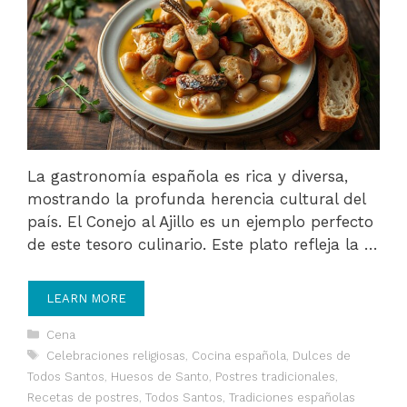
La gastronomía española es rica y diversa,
mostrando la profunda herencia cultural del
país. El Conejo al Ajillo es un ejemplo perfecto
de este tesoro culinario. Este plato refleja la …
LEARN MORE
Categories
Cena
Tags
Celebraciones religiosas
,
Cocina española
,
Dulces de
Todos Santos
,
Huesos de Santo
,
Postres tradicionales
,
Recetas de postres
,
Todos Santos
,
Tradiciones españolas