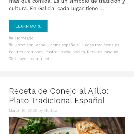
más que comida. Es un símbolo de tradición y
cultura. En Galicia, cada lugar tiene …
LEARN MORE
Categories
Horneado
Tags
Arroz con leche
,
Cocina española
,
Dulces tradicionales
,
Postres cremosos
,
Postres tradicionales
,
Recetas caseras
Leave a comment
Receta de Conejo al Ajillo:
Plato Tradicional Español
March 16, 2025
by
Gettse