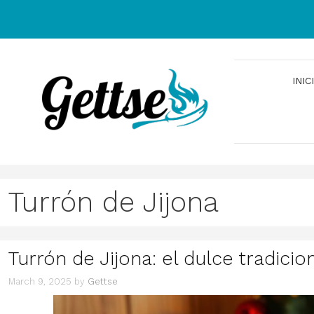
Skip
to
content
INIC
Turrón de Jijona
Turrón de Jijona: el dulce tradicio
March 9, 2025
by
Gettse