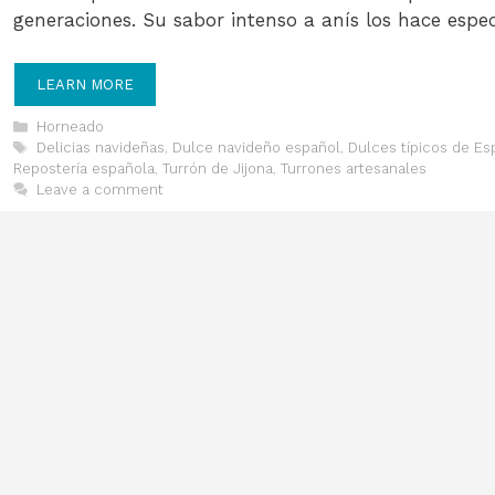
generaciones. Su sabor intenso a anís los hace espe
LEARN MORE
Categories
Horneado
Tags
Delicias navideñas
,
Dulce navideño español
,
Dulces típicos de Es
Repostería española
,
Turrón de Jijona
,
Turrones artesanales
Leave a comment