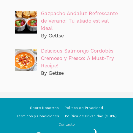
Gazpacho Andaluz Refrescante
de Verano: Tu aliado estival
ideal
By Gettse
Delicious Salmorejo Cordobés
Cremoso y Fresco: A Must-Try
Recipe!
By Gettse
Sobre Nosotros
Política de Privacidad
Términos y Condiciones
Política de Privacidad (GDPR)
Contacto