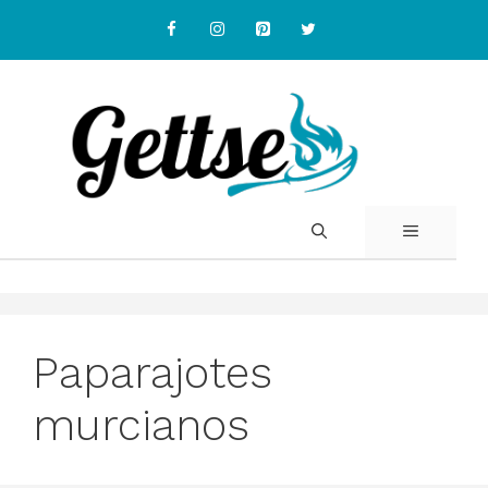
Skip
to
content
MENU
Paparajotes
murcianos