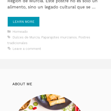
Región de Murcia. Este postre no es solo un
alimento, sino un legado cultural que se …
LEARN MORE
Categories
Horneado
Tags
Dulces de Murcia
,
Paparajotes murcianos
,
Postres
tradicionales
Leave a comment
ABOUT ME