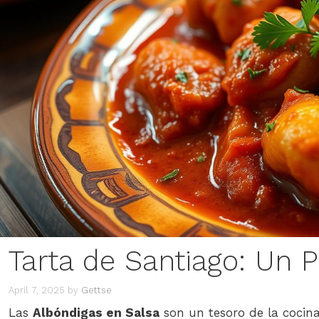
Tarta de Santiago: Un P
April 7, 2025
by
Gettse
Las
Albóndigas en Salsa
son un tesoro de la cocina