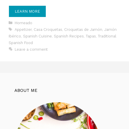
LEARN MORE
Categories
Horneado
Tags
Appetizer
,
Casa Croquetas
,
Croquetas de Jamón
,
Jamón
Ibérico
,
Spanish Cuisine
,
Spanish Recipes
,
Tapas
,
Traditional
Spanish Food
Leave a comment
ABOUT ME