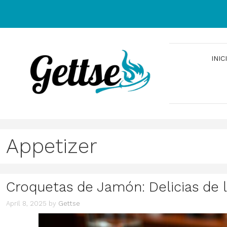
Skip
to
content
INIC
Appetizer
Croquetas de Jamón: Delicias de 
April 8, 2025
by
Gettse