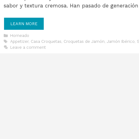
sabor y textura cremosa. Han pasado de generación
LEARN MORE
Categories
Horneado
Tags
Appetizer
,
Casa Croquetas
,
Croquetas de Jamón
,
Jamón Ibérico
,
S
Leave a comment