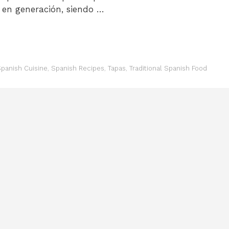
 en generación, siendo …
panish Cuisine
,
Spanish Recipes
,
Tapas
,
Traditional Spanish Food