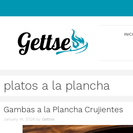
Skip
to
content
INIC
platos a la plancha
Gambas a la Plancha Crujientes
January 14, 2026
by
Gettse