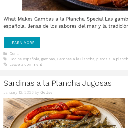
What Makes Gambas a la Plancha Special Las gamba
española, llenas de los sabores del mar y la tradició
LEARN MORE
Categories
Cena
Tags
Cocina española
,
gambas
,
Gambas a la Plancha
,
platos a la planc
Leave a comment
Sardinas a la Plancha Jugosas
January 12, 2026
by
Gettse