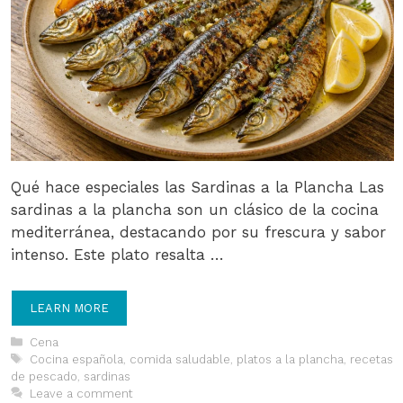
Qué hace especiales las Sardinas a la Plancha Las
sardinas a la plancha son un clásico de la cocina
mediterránea, destacando por su frescura y sabor
intenso. Este plato resalta …
LEARN MORE
Categories
Cena
Tags
Cocina española
,
comida saludable
,
platos a la plancha
,
recetas
de pescado
,
sardinas
Leave a comment