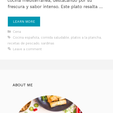
cocina mediterránea, destacando por su
frescura y sabor intenso. Este plato resalta …
LEARN MORE
Categories
Cena
Tags
Cocina española
,
comida saludable
,
platos a la plancha
,
recetas de pescado
,
sardinas
Leave a comment
ABOUT ME