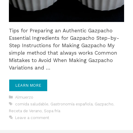
Tips for Preparing an Authentic Gazpacho
Essential Ingredients for Gazpacho Step-by-
Step Instructions for Making Gazpacho My
simple method that always works Common
Mistakes to Avoid When Making Gazpacho
Variations and …
LEARN MORE
Categories
Almuerzo
Tags
comida saludable
,
Gastronomía española
,
Gazpacho
,
Receta de Verano
,
Sopa fría
Leave a comment