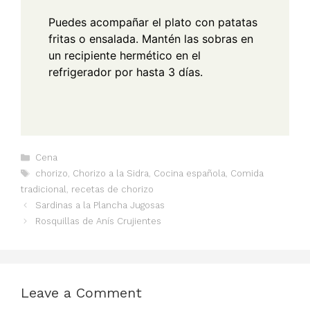
Puedes acompañar el plato con patatas
fritas o ensalada. Mantén las sobras en
un recipiente hermético en el
refrigerador por hasta 3 días.
Categories
Cena
Tags
chorizo
,
Chorizo a la Sidra
,
Cocina española
,
Comida
tradicional
,
recetas de chorizo
Sardinas a la Plancha Jugosas
Rosquillas de Anís Crujientes
Leave a Comment