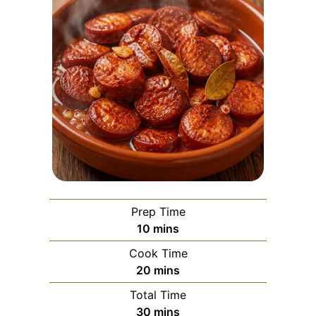
Prep Time
minutes
10
mins
Cook Time
minutes
20
mins
Total Time
minutes
30
mins