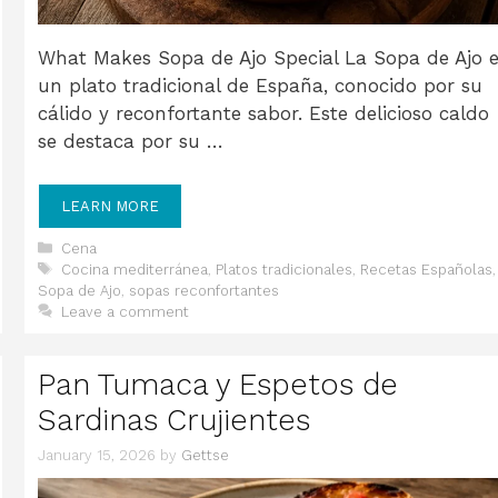
What Makes Sopa de Ajo Special La Sopa de Ajo 
un plato tradicional de España, conocido por su
cálido y reconfortante sabor. Este delicioso caldo
se destaca por su …
LEARN MORE
Categories
Cena
Tags
Cocina mediterránea
,
Platos tradicionales
,
Recetas Españolas
,
Sopa de Ajo
,
sopas reconfortantes
Leave a comment
Pan Tumaca y Espetos de
Sardinas Crujientes
January 15, 2026
by
Gettse