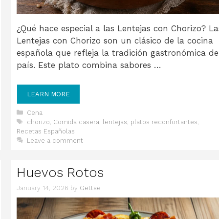
¿Qué hace especial a las Lentejas con Chorizo? La
Lentejas con Chorizo son un clásico de la cocina
española que refleja la tradición gastronómica de
país. Este plato combina sabores …
LEARN MORE
Categories
Cena
Tags
chorizo
,
Comida casera
,
lentejas
,
platos reconfortantes
,
Recetas Españolas
Leave a comment
Huevos Rotos
January 14, 2026
by
Gettse