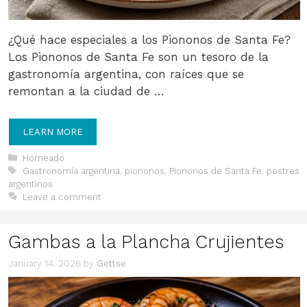
¿Qué hace especiales a los Piononos de Santa Fe?
Los Piononos de Santa Fe son un tesoro de la
gastronomía argentina, con raíces que se
remontan a la ciudad de …
LEARN MORE
Categories
Horneado
Tags
Gastronomía argentina
,
piononos
,
Piononos de Santa Fe
,
postres
argentinos
Leave a comment
Gambas a la Plancha Crujientes
January 14, 2026
by
Gettse