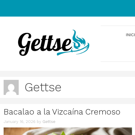
Skip
to
content
INIC
Gettse
Bacalao a la Vizcaína Cremoso
January 16, 2026
by
Gettse