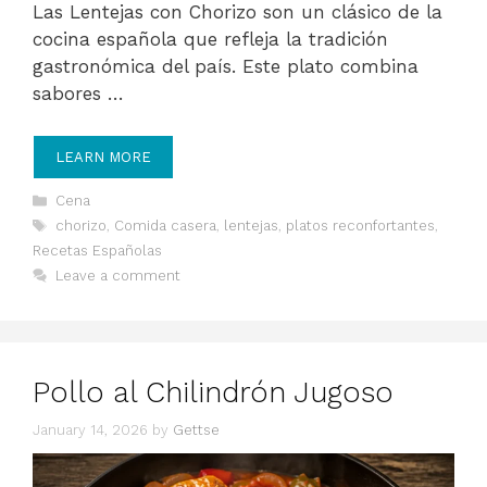
Las Lentejas con Chorizo son un clásico de la
cocina española que refleja la tradición
gastronómica del país. Este plato combina
sabores …
LEARN MORE
Categories
Cena
Tags
chorizo
,
Comida casera
,
lentejas
,
platos reconfortantes
,
Recetas Españolas
Leave a comment
Pollo al Chilindrón Jugoso
January 14, 2026
by
Gettse