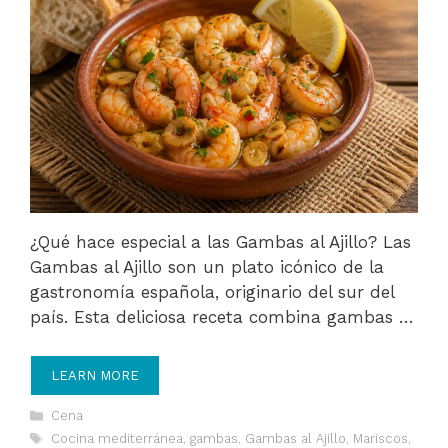
¿Qué hace especial a las Gambas al Ajillo? Las
Gambas al Ajillo son un plato icónico de la
gastronomía española, originario del sur del
país. Esta deliciosa receta combina gambas …
LEARN MORE
Categories
Cena
Tags
Cocina mediterránea
,
gambas
,
Gambas al Ajillo
,
Mariscos
,