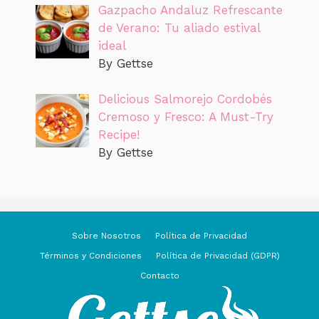
Gazpacho Andaluz Refrescante
de Verano: Tu aliado estival
ideal
By Gettse
Delicious Salmorejo Cordobés
Cremoso y Fresco: A Must-Try
Recipe!
By Gettse
Sobre Nosotros
Política de Privacidad
Términos y Condiciones
Política de Privacidad (GDPR)
Contacto