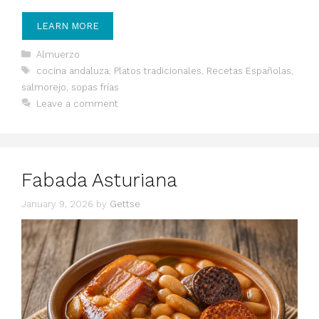
LEARN MORE
Categories
Almuerzo
Tags
cocina andaluza
,
Platos tradicionales
,
Recetas Españolas
,
salmorejo
,
sopas frías
Leave a comment
Fabada Asturiana
January 9, 2026
by
Gettse