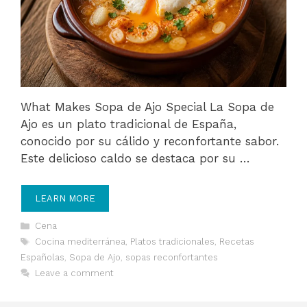
What Makes Sopa de Ajo Special La Sopa de
Ajo es un plato tradicional de España,
conocido por su cálido y reconfortante sabor.
Este delicioso caldo se destaca por su …
LEARN MORE
Categories
Cena
Tags
Cocina mediterránea
,
Platos tradicionales
,
Recetas
Españolas
,
Sopa de Ajo
,
sopas reconfortantes
Leave a comment