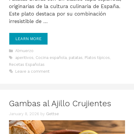
originarias de la cultura culinaria de España.
Este plato destaca por su combinación
irresistible de …
LEARN MORE
Categories
Almuerzo
Tags
aperitivos
,
Cocina española
,
patatas
,
Platos típicos
,
Recetas Españolas
Leave a comment
Gambas al Ajillo Crujientes
January 8, 2026
by
Gettse