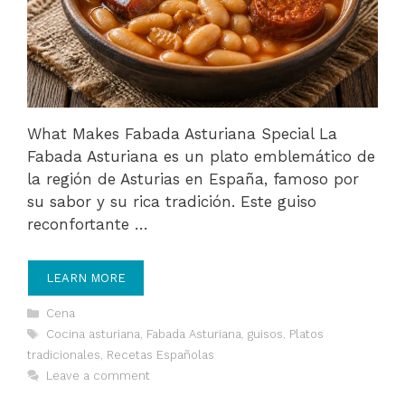
What Makes Fabada Asturiana Special La
Fabada Asturiana es un plato emblemático de
la región de Asturias en España, famoso por
su sabor y su rica tradición. Este guiso
reconfortante …
LEARN MORE
Categories
Cena
Tags
Cocina asturiana
,
Fabada Asturiana
,
guisos
,
Platos
tradicionales
,
Recetas Españolas
Leave a comment