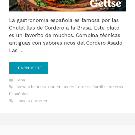
La gastronomía española es famosa por las
Chuletillas de Cordero a la Brasa. Este plato
es un favorito de muchos. Combina técnicas
antiguas con sabores ricos del Cordero Asado.
Las …
LEARN MORE
Categories
Cena
Tags
Carne a la Brasa
,
Chuletillas de Cordero
,
Parrilla
,
Recetas
Españolas
Leave a comment