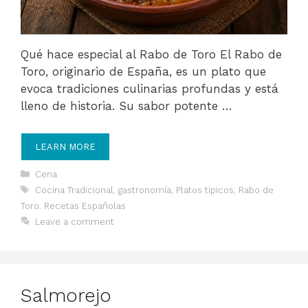
Qué hace especial al Rabo de Toro El Rabo de
Toro, originario de España, es un plato que
evoca tradiciones culinarias profundas y está
lleno de historia. Su sabor potente …
LEARN MORE
Categories
Cena
Tags
Cocina Tradicional
,
gastronomía
,
Platos típicos
,
Rabo de
Toro
,
Recetas Españolas
Leave a comment
Salmorejo