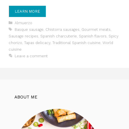
LEARN MORE
Categories
Almuerzo
Tags
Basque sausage
,
Chistorra sausages
,
Gourmet meats
,
Sausage recipes
,
Spanish charcuterie
,
Spanish flavors
,
Spicy
chorizo
,
Tapas delicacy
,
Traditional Spanish cuisine
,
World
cuisine
Leave a comment
ABOUT ME