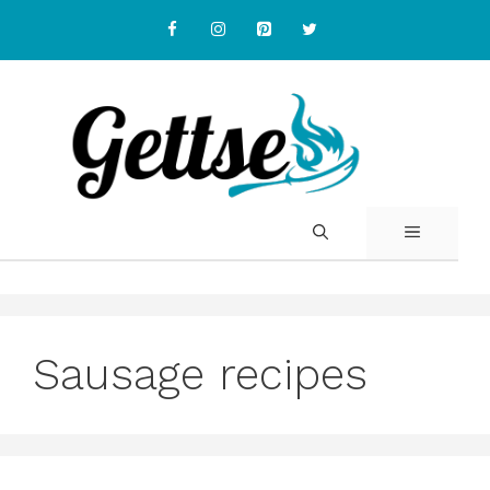
Skip
to
content
MENU
Sausage recipes