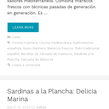
sabores mediterráneos. Combina mariscos
frescos con técnicas pasadas de generación
en generación. Es …
LEARN MORE
Categories
Cena
Tags
Cocina marinera
,
Cocina mediterránea
,
Gastronomía
española
,
Guiso Marinero
,
Mariscos frescos
,
Plato tradicional
español
,
Recetas de zarzuela de mariscos
,
Sardinas a la
Plancha
,
Zarzuela de Mariscos
Leave a comment
Sardinas a la Plancha: Delicia
Marina
March 14, 2025
by
Gettse