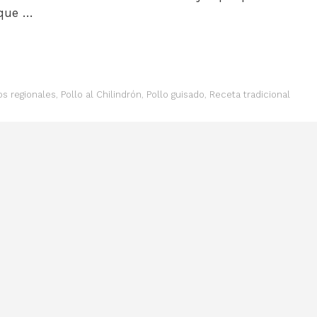
 que …
os regionales
,
Pollo al Chilindrón
,
Pollo guisado
,
Receta tradicional