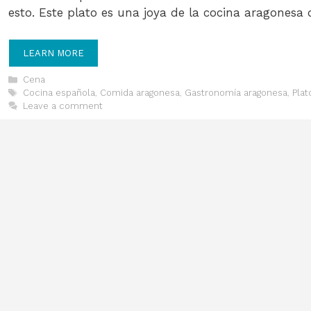
esto. Este plato es una joya de la cocina aragonesa
LEARN MORE
Categories
Cena
Tags
Cocina española
,
Comida aragonesa
,
Gastronomía aragonesa
,
Plat
Leave a comment