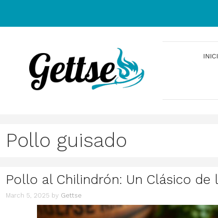
Skip
to
content
INIC
Pollo guisado
Pollo al Chilindrón: Un Clásico de
March 5, 2025
by
Gettse