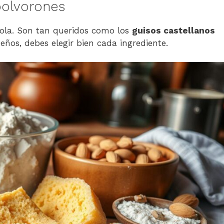
polvorones
ñola. Son tan queridos como los
guisos castellanos
eños, debes elegir bien cada ingrediente.