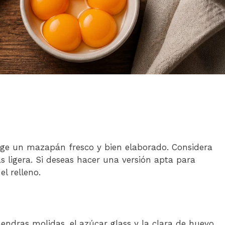
elige un mazapán fresco y bien elaborado. Considera
 ligera. Si deseas hacer una versión apta para
l relleno.
mendras molidas, el azúcar glass y la clara de huevo